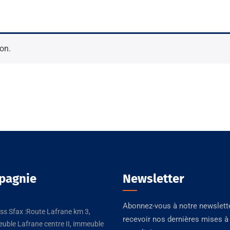
on.
pagnie
Newsletter
Abonnez-vous à notre newslett
ss Sfax :Route Lafrane km 3,
recevoir nos dernières mises à 
uble Lafrane centre II, immeuble