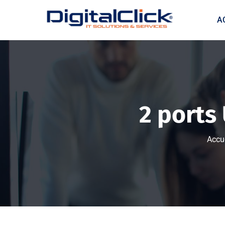
A
2 ports
Accue